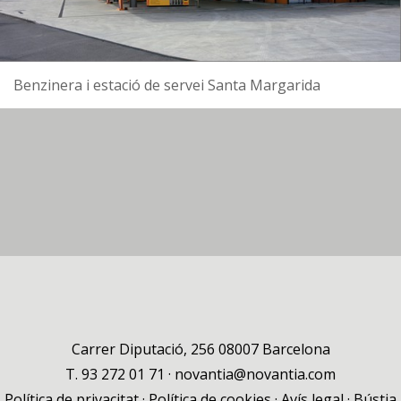
Benzinera i estació de servei Santa Margarida
Carrer Diputació, 256 08007 Barcelona
T.
93 272 01 71
·
novantia@novantia.com
Política de privacitat
·
Política de cookies
·
Avís legal
·
Bústia