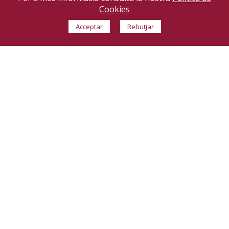
Cookies
Acceptar
Rebutjar
MOLLET
ENRERE
Obra nova de promoció d'un edifici plurifamiliar de
23 habitatges, 1 garatge per 37 cotxes, 5 motos i 24
trasters a Mollet del Vallés (Barcelona)